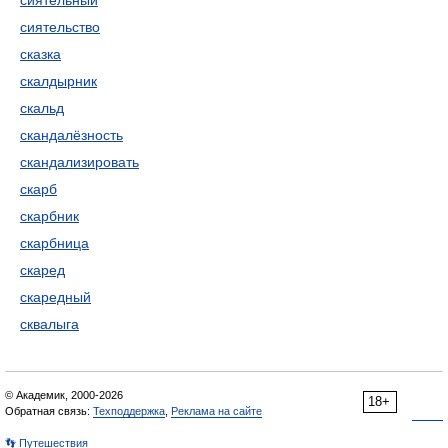
сиятельный
сиятельство
сказка
скалдырник
скальд
скандалёзность
скандализировать
скарб
скарбник
скарбница
скаред
скаредный
сквалыга
© Академик, 2000-2026
18+
Обратная связь:
Техподдержка
,
Реклама на сайте
👣 Путешествия