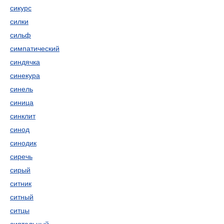
сикурс
силки
сильф
симпатический
синдячка
синекура
синель
синица
синклит
синод
синодик
сиречь
сирый
ситник
ситный
ситцы