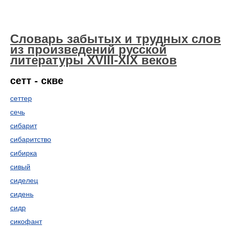
Словарь забытых и трудных слов
из произведений русской
литературы ХVIII-ХIХ веков
сетт - скве
сеттер
сечь
сибарит
сибаритство
сибирка
сивый
сиделец
сидень
сидр
сикофант